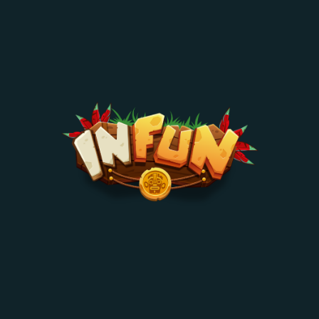
serviços infun ou outras ofertas promocionais e concordo com os termos de utilização
dos dados que forneci.
Website Created by
Kubo
Duque & Martins, Lda
Algueirão – Mem Martins – Sintra – Lisboa
ANIVERSÁRIOS
O NOSSO ESPAÇO
RECRUTAMENTO